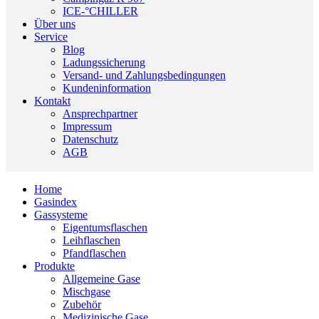
ICE-°CHILLER
Über uns
Service
Blog
Ladungssicherung
Versand- und Zahlungsbedingungen
Kundeninformation
Kontakt
Ansprechpartner
Impressum
Datenschutz
AGB
Home
Gasindex
Gassysteme
Eigentumsflaschen
Leihflaschen
Pfandflaschen
Produkte
Allgemeine Gase
Mischgase
Zubehör
Medizinische Gase