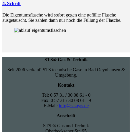
4. Schritt
Die Eigentumsflasche wird sofort gegen eine gefüllte Flasche
ausgetauscht. Sie zahlen dann nur noch die Füllung der Flasche.
STS® Gas & Technik
Seit 2006 verkauft STS technische Gase in Bad Oeynhausen &
Umgebung.
Kontakt
Tel: 0 57 31 / 30 08 61 - 0
Fax: 0 57 31 / 30 08 61 - 9
E-Mail:
info@sts-gas.de
Anschrift
STS ® Gas und Technik
Oberbecksener Str. 95