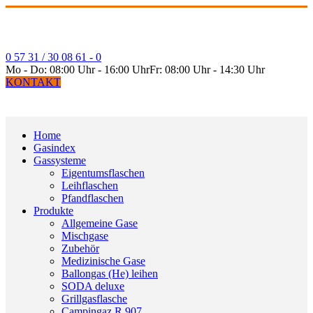
0 57 31 / 30 08 61 - 0
Mo - Do: 08:00 Uhr - 16:00 Uhr
Fr: 08:00 Uhr - 14:30 Uhr
KONTAKT
Home
Gasindex
Gassysteme
Eigentumsflaschen
Leihflaschen
Pfandflaschen
Produkte
Allgemeine Gase
Mischgase
Zubehör
Medizinische Gase
Ballongas (He) leihen
SODA deluxe
Grillgasflasche
Campingaz R 907